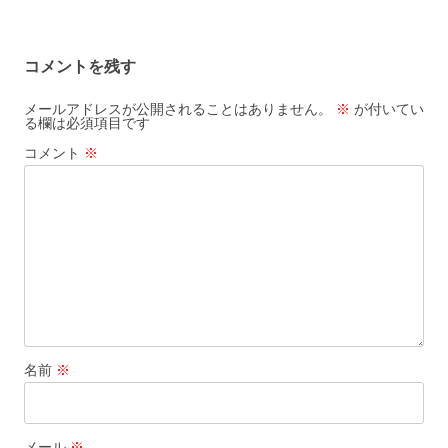
ビ
ゲ
コメントを残す
ー
シ
メールアドレスが公開されることはありません。
※
が付いてい
る欄は必須項目です
ョ
コメント
※
ン
名前
※
メール
※