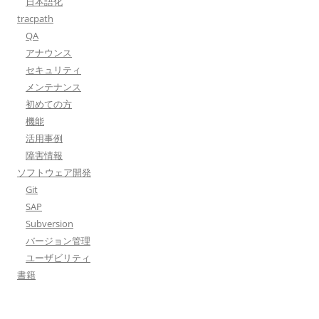
日本語化
tracpath
QA
アナウンス
セキュリティ
メンテナンス
初めての方
機能
活用事例
障害情報
ソフトウェア開発
Git
SAP
Subversion
バージョン管理
ユーザビリティ
書籍