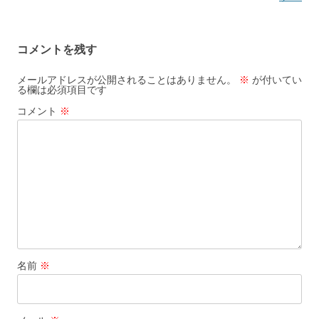
ビ
ゲ
コメントを残す
ー
シ
メールアドレスが公開されることはありません。
※
が付いてい
る欄は必須項目です
ョ
コメント
※
ン
名前
※