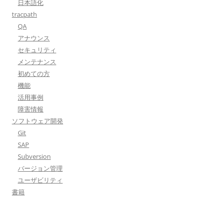
日本語化
tracpath
QA
アナウンス
セキュリティ
メンテナンス
初めての方
機能
活用事例
障害情報
ソフトウェア開発
Git
SAP
Subversion
バージョン管理
ユーザビリティ
書籍