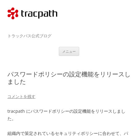
コ
ン
テ
ン
ツ
へ
ス
tracpath.com
キ
トラックパス公式ブログ
ッ
プ
メニュー
パスワードポリシーの設定機能をリリースし
ました
コメントを残す
tracpath にパスワードポリシーの設定機能をリリースしまし
た。
組織内で策定されているセキュリティポリシーに合わせて、パ