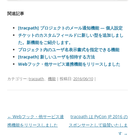
関連記事
[tracpath] プロジェクトのメール通知機能 — 個人設定
チケットのカスタムフィールドに新しい型を追加しまし
た。新機能をご紹介します。
プロジェクト内のユーザ名表示書式を指定できる機能
[tracpath] 新しいユーザを招待する方法
Webフック・他サービス連携機能をリリースしました
カテゴリー:
tracpath
、
機能
| 投稿日:
2016/06/10
|
投
←
Webフック・他サービス連
tracpath は PyCon JP 2016 の
稿
携機能をリリースしました
スポンサーとして協賛いたしま
ナ
す
→