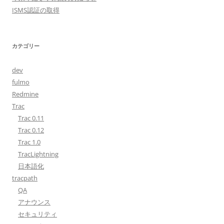
ISMS認証の取得
カテゴリー
dev
fulmo
Redmine
Trac
Trac 0.11
Trac 0.12
Trac 1.0
TracLightning
日本語化
tracpath
QA
アナウンス
セキュリティ