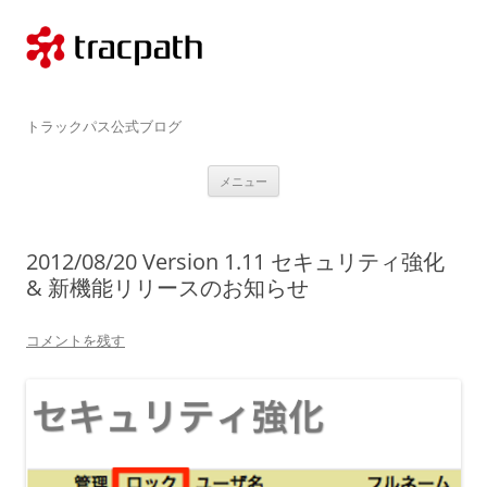
コ
ン
テ
ン
ツ
へ
ス
tracpath.com
キ
トラックパス公式ブログ
ッ
プ
メニュー
2012/08/20 Version 1.11 セキュリティ強化
& 新機能リリースのお知らせ
コメントを残す