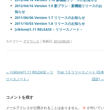
2012/04/16 Version 1.9 新プラン・新機能リリースのお
知らせ
2011/06/06 Version 1.7 リリースのお知らせ
2011/10/03 Version 1.8 リリースのお知らせ
[ciklone]1.11 RELEASE – リリースノート –
カテゴリー:
アナウンス
| 投稿日:
2012/08/20
|
投
←
[ciklone]1.11 RELEASE – リ
Trac 1.0 リリースノート (日本
稿
リースノート –
語訳)
→
ナ
ビ
コメントを残す
ゲ
ー
メールアドレスが公開されることはありません。
※
が付いてい