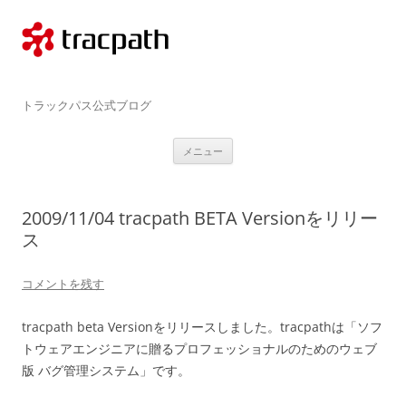
コ
ン
テ
ン
ツ
へ
ス
tracpath.com
キ
トラックパス公式ブログ
ッ
プ
メニュー
2009/11/04 tracpath BETA Versionをリリー
ス
コメントを残す
tracpath beta Versionをリリースしました。tracpathは「ソフ
トウェアエンジニアに贈るプロフェッショナルのためのウェブ
版 バグ管理システム」です。