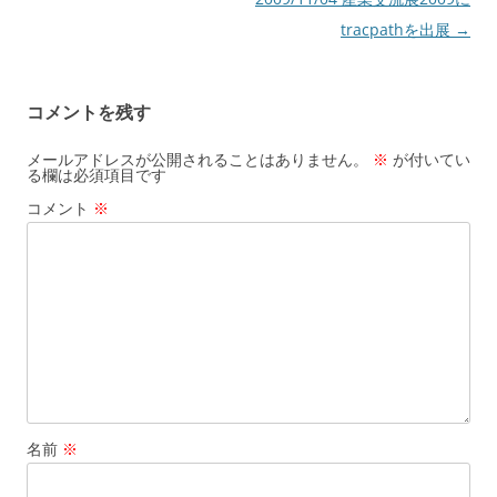
稿
tracpathを出展
→
ナ
ビ
コメントを残す
ゲ
ー
メールアドレスが公開されることはありません。
※
が付いてい
る欄は必須項目です
シ
コメント
※
ョ
ン
名前
※