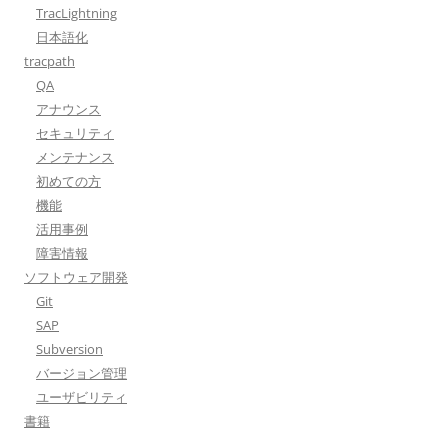
TracLightning
日本語化
tracpath
QA
アナウンス
セキュリティ
メンテナンス
初めての方
機能
活用事例
障害情報
ソフトウェア開発
Git
SAP
Subversion
バージョン管理
ユーザビリティ
書籍