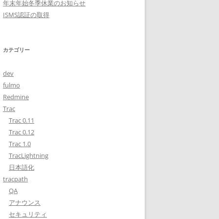
年末年始冬季休業のお知らせ
ISMS認証の取得
カテゴリー
dev
fulmo
Redmine
Trac
Trac 0.11
Trac 0.12
Trac 1.0
TracLightning
日本語化
tracpath
QA
アナウンス
セキュリティ