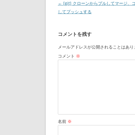
投
←
[git] クローンからプルしてマージ、
稿
してプッシュする
ナ
ビ
コメントを残す
ゲ
ー
メールアドレスが公開されることはあり
シ
コメント
※
ョ
ン
名前
※