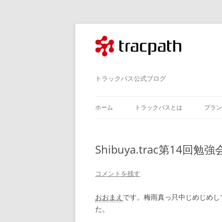
コ
ン
テ
ン
ツ
へ
ス
tracpath.com
キ
トラックパス公式ブログ
ッ
プ
ホーム
トラックパスとは
プラン
Shibuya.trac第14回勉強
コメントを残す
おおまえ
です。梅雨真っ只中じめじめし
た。