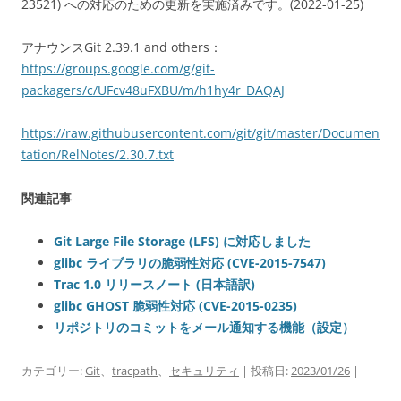
23521) への対応のための更新を実施済みです。(2022-01-25)
アナウンスGit 2.39.1 and others：
https://groups.google.com/g/git-
packagers/c/UFcv48uFXBU/m/h1hy4r_DAQAJ
https://raw.githubusercontent.com/git/git/master/Documen
tation/RelNotes/2.30.7.txt
関連記事
Git Large File Storage (LFS) に対応しました
glibc ライブラリの脆弱性対応 (CVE-2015-7547)
Trac 1.0 リリースノート (日本語訳)
glibc GHOST 脆弱性対応 (CVE-2015-0235)
リポジトリのコミットをメール通知する機能（設定）
カテゴリー:
Git
、
tracpath
、
セキュリティ
| 投稿日:
2023/01/26
|