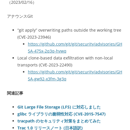
（2023/02/16）
アナウンスGit
“git apply” overwriting paths outside the working tree
(CVE-2023-23946)
https://github.com/git/git/security/advisories/GH
SA-475x-2q3q-hvwq
Local clone-based data exfiltration with non-local
transports (CVE-2023-22490)
https://github.com/git/git/security/advisories/GH
SA-gw92-x3fm-3g3q
関連記事
Git Large File Storage (LFS) に対応しました
glibc ライブラリの脆弱性対応 (CVE-2015-7547)
tracpath のセキュリティ対策をまとめてみた
Trac 1.0 リリースノート (日本語訳)