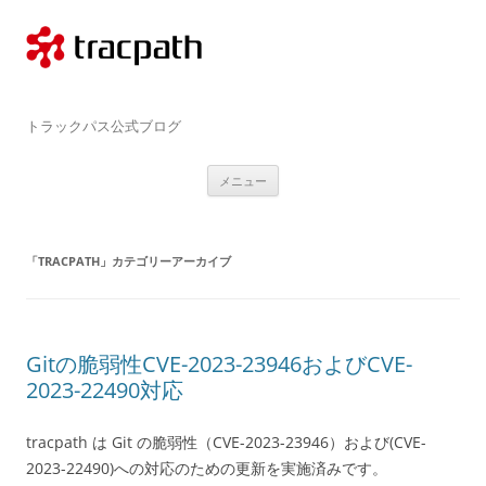
コ
ン
テ
ン
ツ
へ
ス
tracpath.com
キ
トラックパス公式ブログ
ッ
プ
メニュー
「
TRACPATH
」カテゴリーアーカイブ
Gitの脆弱性CVE-2023-23946およびCVE-
2023-22490対応
tracpath は Git の脆弱性（CVE-2023-23946）および(CVE-
2023-22490)への対応のための更新を実施済みです。