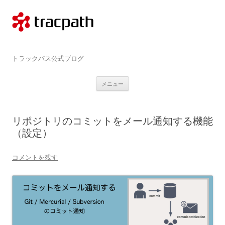
コ
ン
テ
ン
ツ
へ
ス
tracpath.com
キ
トラックパス公式ブログ
ッ
プ
メニュー
リポジトリのコミットをメール通知する機能
（設定）
コメントを残す