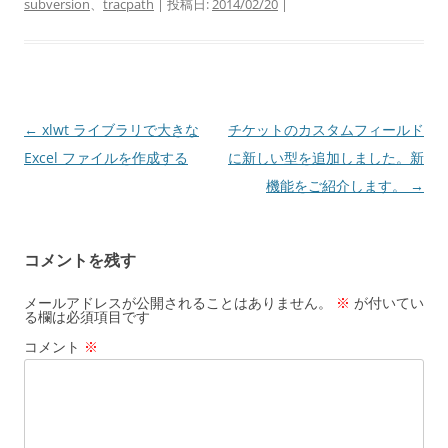
subversion
、
tracpath
| 投稿日:
2014/02/20
|
投
←
xlwt ライブラリで大きな
チケットのカスタムフィールド
稿
Excel ファイルを作成する
に新しい型を追加しました。新
ナ
機能をご紹介します。
→
ビ
ゲ
コメントを残す
ー
シ
メールアドレスが公開されることはありません。
※
が付いてい
る欄は必須項目です
ョ
コメント
※
ン