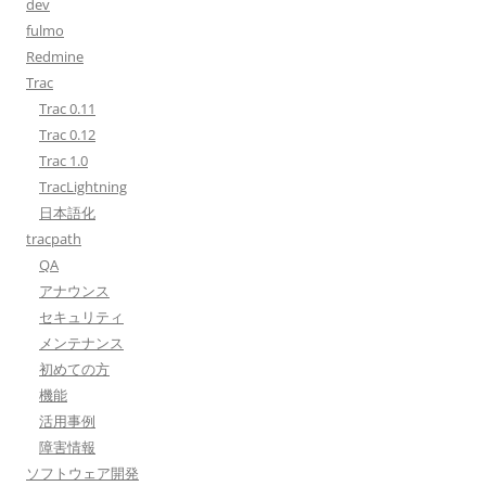
dev
fulmo
Redmine
Trac
Trac 0.11
Trac 0.12
Trac 1.0
TracLightning
日本語化
tracpath
QA
アナウンス
セキュリティ
メンテナンス
初めての方
機能
活用事例
障害情報
ソフトウェア開発