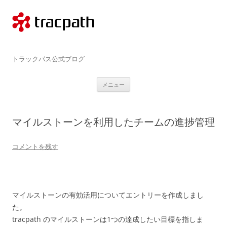
コ
ン
テ
ン
ツ
へ
ス
tracpath.com
キ
トラックパス公式ブログ
ッ
プ
メニュー
マイルストーンを利用したチームの進捗管理
コメントを残す
マイルストーンの有効活用についてエントリーを作成しまし
た。
tracpath のマイルストーンは1つの達成したい目標を指しま