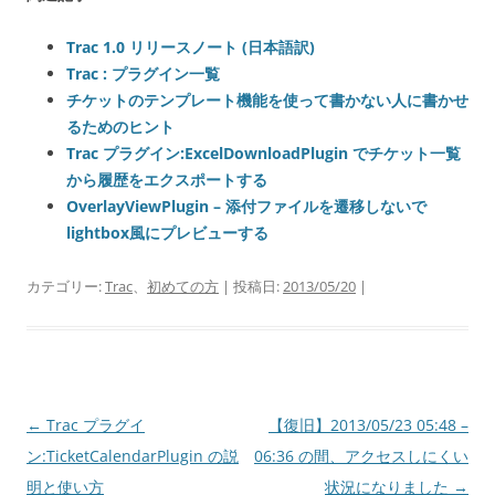
Trac 1.0 リリースノート (日本語訳)
Trac : プラグイン一覧
チケットのテンプレート機能を使って書かない人に書かせ
るためのヒント
Trac プラグイン:ExcelDownloadPlugin でチケット一覧
から履歴をエクスポートする
OverlayViewPlugin – 添付ファイルを遷移しないで
lightbox風にプレビューする
カテゴリー:
Trac
、
初めての方
| 投稿日:
2013/05/20
|
投
←
Trac プラグイ
【復旧】2013/05/23 05:48 –
稿
ン:TicketCalendarPlugin の説
06:36 の間、アクセスしにくい
ナ
明と使い方
状況になりました
→